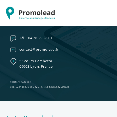
Tél. : 04 28 29 28 01
contact@promolead.fr
55 cours Gambetta
69003 Lyon, France
PROMOLEAD SAS
SRC Lyon B 830 855 425 - SIRET 83085542500021